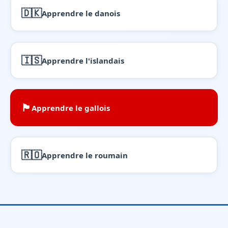
🇩🇰
Apprendre le danois
🇮🇸
Apprendre l'islandais
🏴󠁧󠁢󠁷󠁬󠁳󠁿
Apprendre le gallois
🇷🇴
Apprendre le roumain