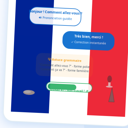
Bonjour ! Comment allez-vous ?
🔊 Prononciation guidée
Très bien, merci !
✓ Correction instantanée
💡 Astuce grammaire
"Comment allez-vous ?" - forme polie
"Comment ça va ?" - forme familière
Niveau B1 - Bon travail ! 🎉