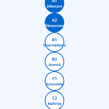
A1
Débutant
A2
Élémentaire
B1
Intermédiaire
B2
Avancé
C1
Autonome
C2
Maîtrise