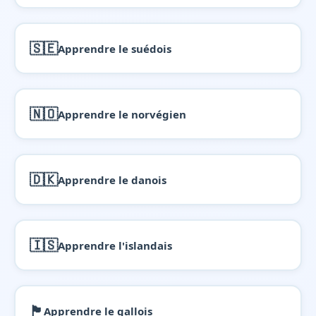
🇸🇪
Apprendre le suédois
🇳🇴
Apprendre le norvégien
🇩🇰
Apprendre le danois
🇮🇸
Apprendre l'islandais
🏴󠁧󠁢󠁷󠁬󠁳󠁿
Apprendre le gallois